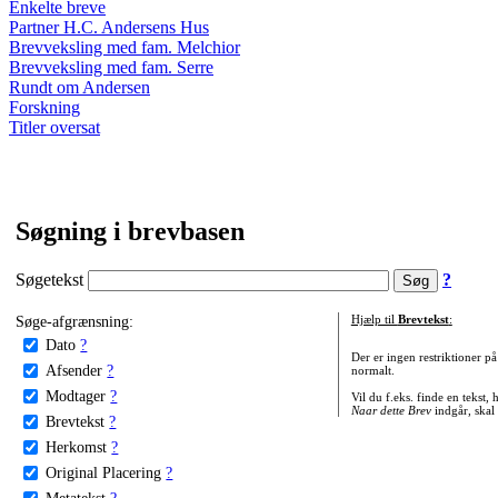
Enkelte breve
Partner H.C. Andersens Hus
Brevveksling med fam. Melchior
Brevveksling med fam. Serre
Rundt om Andersen
Forskning
Titler oversat
Søgning i brevbasen
Søgetekst
?
Søge-afgrænsning:
Hjælp til
Brevtekst
:
Dato
?
Der er ingen restriktioner p
Afsender
?
normalt.
Modtager
?
Vil du f.eks. finde en tekst,
Naar dette Brev
indgår, skal
Brevtekst
?
Herkomst
?
Original Placering
?
Metatekst
?