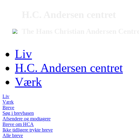
H.C. Andersen centret
The Hans Christian Andersen Centr
Liv
H.C. Andersen centret
Værk
Liv
Værk
Breve
Søg i brevbasen
Afsendere og modtagere
Breve om HCA
Ikke tidligere trykte breve
Alle breve