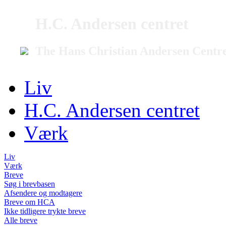
H.C. Andersen centret
The Hans Christian Andersen Centr
Liv
H.C. Andersen centret
Værk
Liv
Værk
Breve
Søg i brevbasen
Afsendere og modtagere
Breve om HCA
Ikke tidligere trykte breve
Alle breve