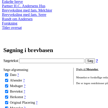
Enkelte breve
Partner H.C. Andersens Hus
Brevveksling med fam. Melchior
Brevveksling med fam. Serre
Rundt om Andersen
Forskning
Titler oversat
Søgning i brevbasen
Søgetekst
?
Søge-afgrænsning:
Hjælp til
Metatekst
:
Dato
?
Metatekst er forskellige reda
Afsender
?
Der er ingen restriktioner på
Modtager
?
Brevtekst
?
Herkomst
?
Original Placering
?
Metatekst
?