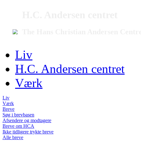
H.C. Andersen centret
The Hans Christian Andersen Centr
Liv
H.C. Andersen centret
Værk
Liv
Værk
Breve
Søg i brevbasen
Afsendere og modtagere
Breve om HCA
Ikke tidligere trykte breve
Alle breve