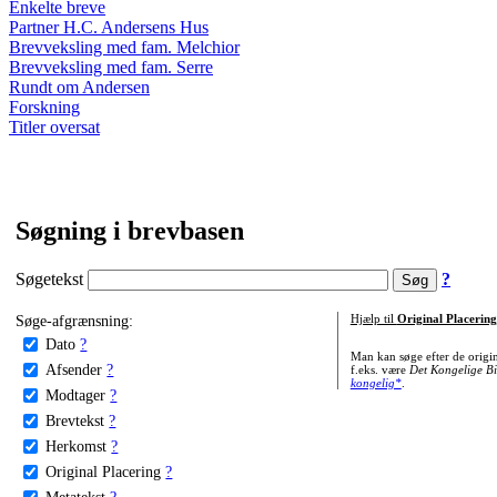
Enkelte breve
Partner H.C. Andersens Hus
Brevveksling med fam. Melchior
Brevveksling med fam. Serre
Rundt om Andersen
Forskning
Titler oversat
Søgning i brevbasen
Søgetekst
?
Søge-afgrænsning:
Hjælp til
Original Placering
Dato
?
Man kan søge efter de origi
Afsender
?
f.eks. være
Det Kongelige Bi
kongelig*
.
Modtager
?
Brevtekst
?
Herkomst
?
Original Placering
?
Metatekst
?