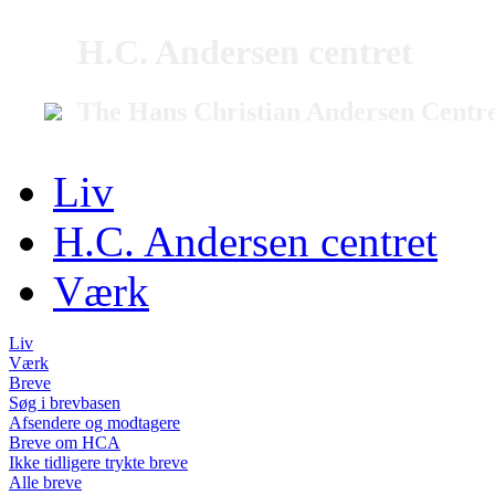
H.C. Andersen centret
The Hans Christian Andersen Centr
Liv
H.C. Andersen centret
Værk
Liv
Værk
Breve
Søg i brevbasen
Afsendere og modtagere
Breve om HCA
Ikke tidligere trykte breve
Alle breve