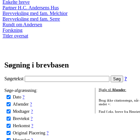
Enkelte breve
Partner H.C. Andersens Hus
Brevveksling med fam. Melchior
Brevveksling med fam. Serre
Rundt om Andersen
Forskning
Titler oversat
Søgning i brevbasen
Søgetekst
?
Søge-afgrænsning:
Hjælp til
Afsender
:
Dato
?
Brug ikke citationstegn, når
Afsender
?
stedet +:
Modtager
?
Find f.eks. breve fra Henrie
Brevtekst
?
Herkomst
?
Original Placering
?
Metatekst
?