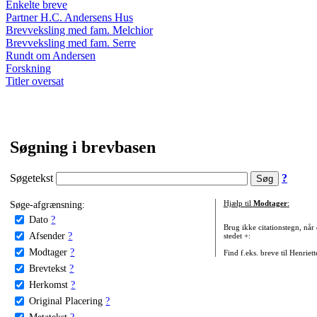
Enkelte breve
Partner H.C. Andersens Hus
Brevveksling med fam. Melchior
Brevveksling med fam. Serre
Rundt om Andersen
Forskning
Titler oversat
Søgning i brevbasen
Søgetekst
?
Søge-afgrænsning:
Hjælp til
Modtager
:
Dato
?
Brug ikke citationstegn, når
Afsender
?
stedet +:
Modtager
?
Find f.eks. breve til Henriet
Brevtekst
?
Herkomst
?
Original Placering
?
Metatekst
?