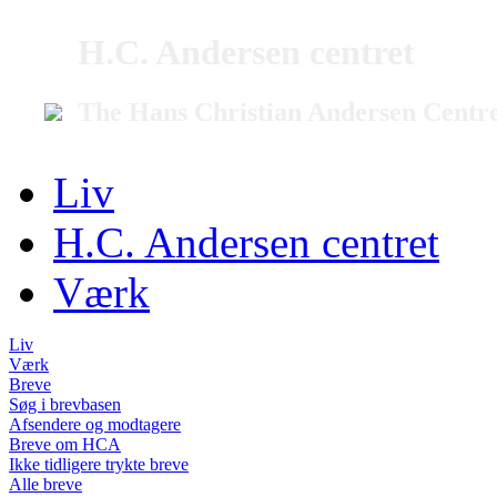
H.C. Andersen centret
The Hans Christian Andersen Centr
Liv
H.C. Andersen centret
Værk
Liv
Værk
Breve
Søg i brevbasen
Afsendere og modtagere
Breve om HCA
Ikke tidligere trykte breve
Alle breve