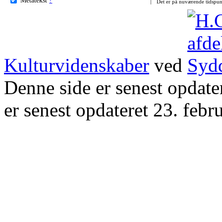
Det er på nuværende tidspun
Kulturvidenskaber
ved
Denne side er senest opdat
er senest opdateret 23. febr