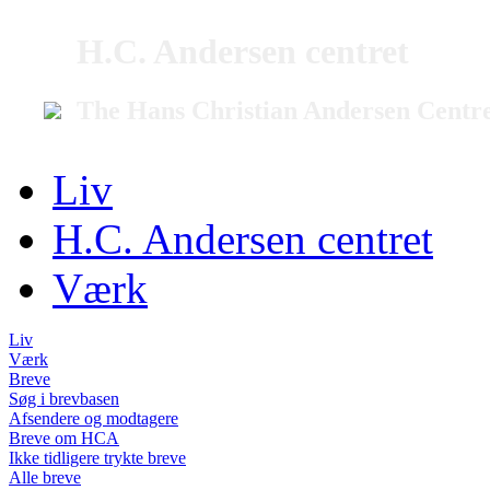
H.C. Andersen centret
The Hans Christian Andersen Centr
Liv
H.C. Andersen centret
Værk
Liv
Værk
Breve
Søg i brevbasen
Afsendere og modtagere
Breve om HCA
Ikke tidligere trykte breve
Alle breve