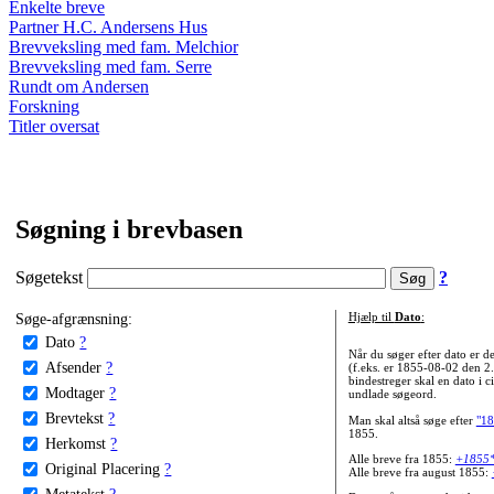
Enkelte breve
Partner H.C. Andersens Hus
Brevveksling med fam. Melchior
Brevveksling med fam. Serre
Rundt om Andersen
Forskning
Titler oversat
Søgning i brevbasen
Søgetekst
?
Søge-afgrænsning:
Hjælp til
Dato
:
Dato
?
Når du søger efter dato er
Afsender
?
(f.eks. er 1855-08-02 den 2
bindestreger skal en dato i c
Modtager
?
undlade søgeord.
Brevtekst
?
Man skal altså søge efter
"18
1855.
Herkomst
?
Alle breve fra 1855:
+1855
Original Placering
?
Alle breve fra august 1855:
Metatekst
?