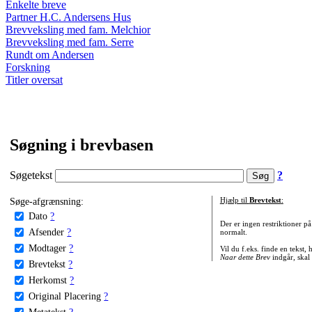
Enkelte breve
Partner H.C. Andersens Hus
Brevveksling med fam. Melchior
Brevveksling med fam. Serre
Rundt om Andersen
Forskning
Titler oversat
Søgning i brevbasen
Søgetekst
?
Søge-afgrænsning:
Hjælp til
Brevtekst
:
Dato
?
Der er ingen restriktioner p
Afsender
?
normalt.
Modtager
?
Vil du f.eks. finde en tekst,
Naar dette Brev
indgår, skal
Brevtekst
?
Herkomst
?
Original Placering
?
Metatekst
?