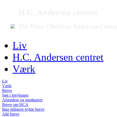
H.C. Andersen centret
The Hans Christian Andersen Centr
Liv
H.C. Andersen centret
Værk
Liv
Værk
Breve
Søg i brevbasen
Afsendere og modtagere
Breve om HCA
Ikke tidligere trykte breve
Alle breve