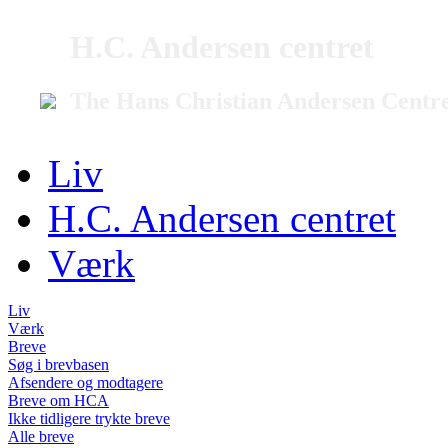
H.C. Andersen centret
The Hans Christian Andersen Centr
Liv
H.C. Andersen centret
Værk
Liv
Værk
Breve
Søg i brevbasen
Afsendere og modtagere
Breve om HCA
Ikke tidligere trykte breve
Alle breve