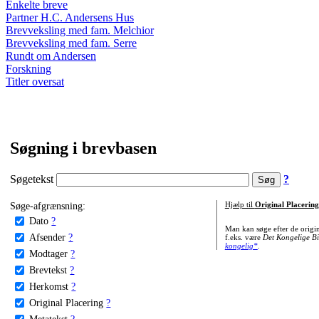
Enkelte breve
Partner H.C. Andersens Hus
Brevveksling med fam. Melchior
Brevveksling med fam. Serre
Rundt om Andersen
Forskning
Titler oversat
Søgning i brevbasen
Søgetekst
?
Søge-afgrænsning:
Hjælp til
Original Placering
Dato
?
Man kan søge efter de origi
Afsender
?
f.eks. være
Det Kongelige Bi
kongelig*
.
Modtager
?
Brevtekst
?
Herkomst
?
Original Placering
?
Metatekst
?