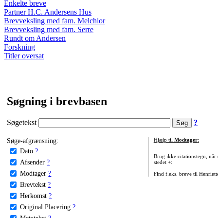
Enkelte breve
Partner H.C. Andersens Hus
Brevveksling med fam. Melchior
Brevveksling med fam. Serre
Rundt om Andersen
Forskning
Titler oversat
Søgning i brevbasen
Søgetekst
?
Søge-afgrænsning:
Hjælp til
Modtager
:
Dato
?
Brug ikke citationstegn, når
Afsender
?
stedet +:
Modtager
?
Find f.eks. breve til Henriet
Brevtekst
?
Herkomst
?
Original Placering
?
Metatekst
?