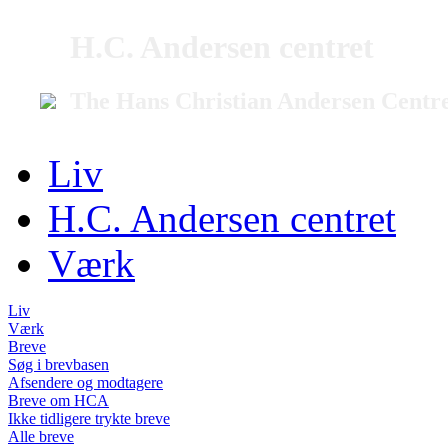
H.C. Andersen centret
The Hans Christian Andersen Centr
Liv
H.C. Andersen centret
Værk
Liv
Værk
Breve
Søg i brevbasen
Afsendere og modtagere
Breve om HCA
Ikke tidligere trykte breve
Alle breve