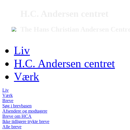
H.C. Andersen centret
The Hans Christian Andersen Centr
Liv
H.C. Andersen centret
Værk
Liv
Værk
Breve
Søg i brevbasen
Afsendere og modtagere
Breve om HCA
Ikke tidligere trykte breve
Alle breve