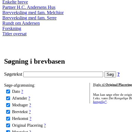
Enkelte breve
Partner H.C. Andersens Hus
Brevveksling med fam. Melchior
Brevveksling med fam. Serre
Rundt om Andersen
Forskning
Titler oversat
Søgning i brevbasen
Søgetekst
?
Søge-afgrænsning:
Hjælp til
Original Placering
Dato
?
Man kan søge efter de origi
Afsender
?
f.eks. være
Det Kongelige Bi
kongelig*
.
Modtager
?
Brevtekst
?
Herkomst
?
Original Placering
?
Metatekst
?