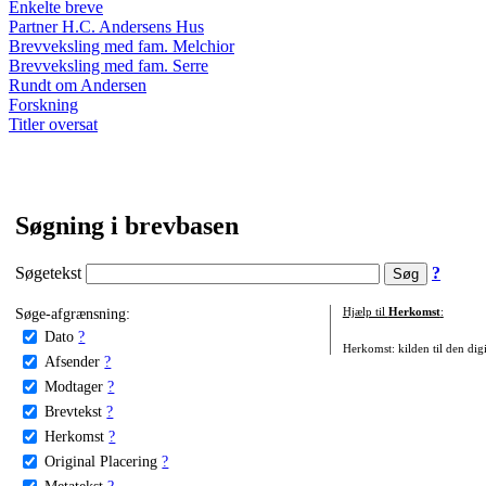
Enkelte breve
Partner H.C. Andersens Hus
Brevveksling med fam. Melchior
Brevveksling med fam. Serre
Rundt om Andersen
Forskning
Titler oversat
Søgning i brevbasen
Søgetekst
?
Søge-afgrænsning:
Hjælp til
Herkomst
:
Dato
?
Herkomst: kilden til den digi
Afsender
?
Modtager
?
Brevtekst
?
Herkomst
?
Original Placering
?
Metatekst
?