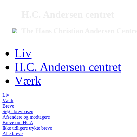
H.C. Andersen centret
The Hans Christian Andersen Centr
Liv
H.C. Andersen centret
Værk
Liv
Værk
Breve
Søg i brevbasen
Afsendere og modtagere
Breve om HCA
Ikke tidligere trykte breve
Alle breve