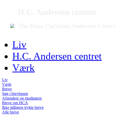
H.C. Andersen centret
The Hans Christian Andersen Centr
Liv
H.C. Andersen centret
Værk
Liv
Værk
Breve
Søg i brevbasen
Afsendere og modtagere
Breve om HCA
Ikke tidligere trykte breve
Alle breve