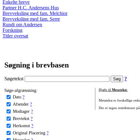
Enkelte breve
Partner H.C. Andersens Hus
Brevveksling med fam. Melchior
Brevveksling med fam. Serre
Rundt om Andersen
Forskning
Titler oversat
Søgning i brevbasen
Søgetekst
?
Søge-afgrænsning:
Hjælp til
Metatekst
:
Dato
?
Metatekst er forskellige reda
Afsender
?
Der er ingen restriktioner på
Modtager
?
Brevtekst
?
Herkomst
?
Original Placering
?
Metatekst
?