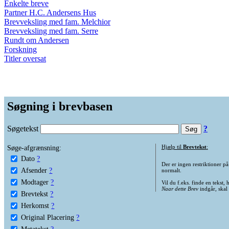
Enkelte breve
Partner H.C. Andersens Hus
Brevveksling med fam. Melchior
Brevveksling med fam. Serre
Rundt om Andersen
Forskning
Titler oversat
Søgning i brevbasen
Søgetekst
?
Søge-afgrænsning:
Hjælp til
Brevtekst
:
Dato
?
Der er ingen restriktioner p
Afsender
?
normalt.
Modtager
?
Vil du f.eks. finde en tekst,
Naar dette Brev
indgår, skal
Brevtekst
?
Herkomst
?
Original Placering
?
Metatekst
?