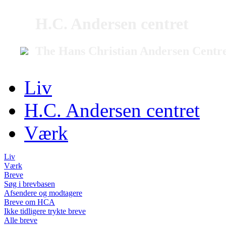
H.C. Andersen centret
The Hans Christian Andersen Centr
Liv
H.C. Andersen centret
Værk
Liv
Værk
Breve
Søg i brevbasen
Afsendere og modtagere
Breve om HCA
Ikke tidligere trykte breve
Alle breve