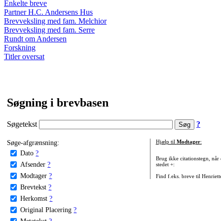
Enkelte breve
Partner H.C. Andersens Hus
Brevveksling med fam. Melchior
Brevveksling med fam. Serre
Rundt om Andersen
Forskning
Titler oversat
Søgning i brevbasen
Søgetekst
?
Søge-afgrænsning:
Hjælp til
Modtager
:
Dato
?
Brug ikke citationstegn, når
Afsender
?
stedet +:
Modtager
?
Find f.eks. breve til Henriet
Brevtekst
?
Herkomst
?
Original Placering
?
Metatekst
?