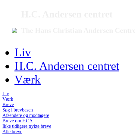
H.C. Andersen centret
The Hans Christian Andersen Centr
Liv
H.C. Andersen centret
Værk
Liv
Værk
Breve
Søg i brevbasen
Afsendere og modtagere
Breve om HCA
Ikke tidligere trykte breve
Alle breve