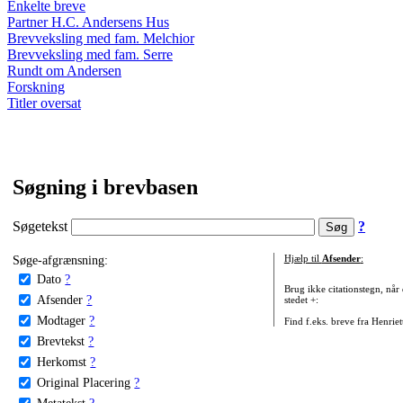
Enkelte breve
Partner H.C. Andersens Hus
Brevveksling med fam. Melchior
Brevveksling med fam. Serre
Rundt om Andersen
Forskning
Titler oversat
Søgning i brevbasen
Søgetekst
?
Søge-afgrænsning:
Hjælp til
Afsender
:
Dato
?
Brug ikke citationstegn, når
Afsender
?
stedet +:
Modtager
?
Find f.eks. breve fra Henrie
Brevtekst
?
Herkomst
?
Original Placering
?
Metatekst
?