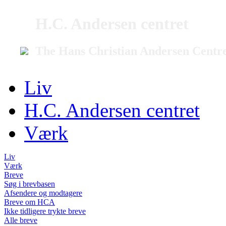
H.C. Andersen centret
The Hans Christian Andersen Centr
Liv
H.C. Andersen centret
Værk
Liv
Værk
Breve
Søg i brevbasen
Afsendere og modtagere
Breve om HCA
Ikke tidligere trykte breve
Alle breve