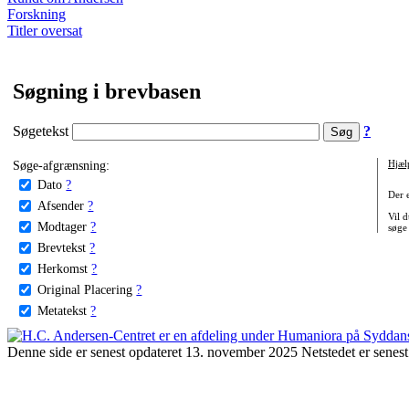
Forskning
Titler oversat
Søgning i brevbasen
Søgetekst
?
Søge-afgrænsning:
Hjæl
Dato
?
Der 
Afsender
?
Vil d
Modtager
?
søge
Brevtekst
?
Herkomst
?
Original Placering
?
Metatekst
?
Denne side er senest opdateret 13. november 2025 Netstedet er senest