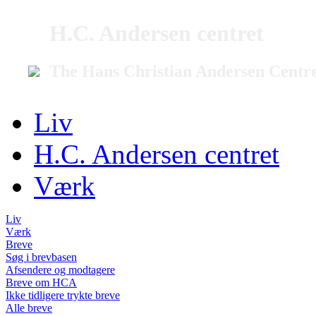
H.C. Andersen centret
The Hans Christian Andersen Centr
Liv
H.C. Andersen centret
Værk
Liv
Værk
Breve
Søg i brevbasen
Afsendere og modtagere
Breve om HCA
Ikke tidligere trykte breve
Alle breve