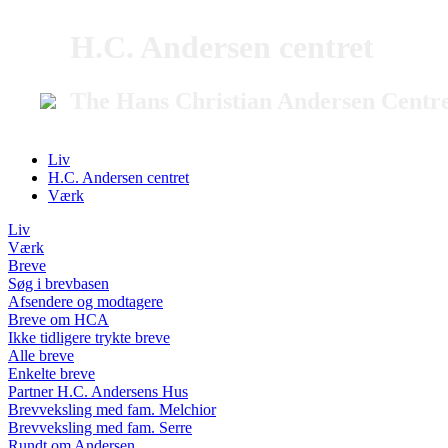
H.C. Andersen centret
The Hans Christian Andersen Centr
Liv
H.C. Andersen centret
Værk
Liv
Værk
Breve
Søg i brevbasen
Afsendere og modtagere
Breve om HCA
Ikke tidligere trykte breve
Alle breve
Enkelte breve
Partner H.C. Andersens Hus
Brevveksling med fam. Melchior
Brevveksling med fam. Serre
Rundt om Andersen