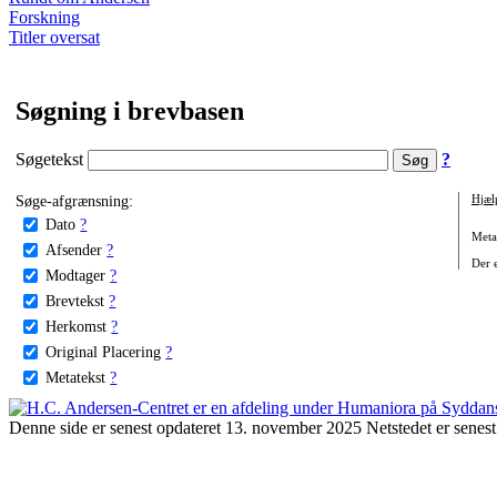
Forskning
Titler oversat
Søgning i brevbasen
Søgetekst
?
Søge-afgrænsning:
Hjæl
Dato
?
Metat
Afsender
?
Der e
Modtager
?
Brevtekst
?
Herkomst
?
Original Placering
?
Metatekst
?
Denne side er senest opdateret 13. november 2025 Netstedet er senest