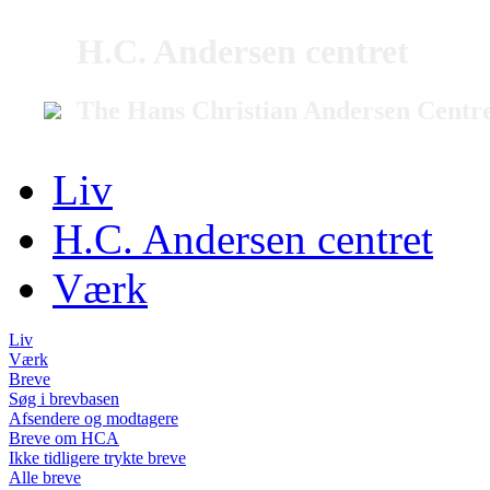
H.C. Andersen centret
The Hans Christian Andersen Centr
Liv
H.C. Andersen centret
Værk
Liv
Værk
Breve
Søg i brevbasen
Afsendere og modtagere
Breve om HCA
Ikke tidligere trykte breve
Alle breve