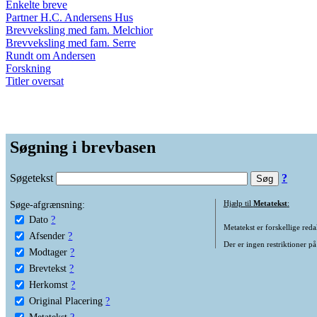
Enkelte breve
Partner H.C. Andersens Hus
Brevveksling med fam. Melchior
Brevveksling med fam. Serre
Rundt om Andersen
Forskning
Titler oversat
Søgning i brevbasen
Søgetekst
?
Søge-afgrænsning:
Hjælp til
Metatekst
:
Dato
?
Metatekst er forskellige reda
Afsender
?
Der er ingen restriktioner på
Modtager
?
Brevtekst
?
Herkomst
?
Original Placering
?
Metatekst
?