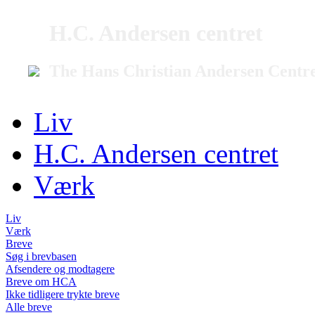
H.C. Andersen centret
The Hans Christian Andersen Centr
Liv
H.C. Andersen centret
Værk
Liv
Værk
Breve
Søg i brevbasen
Afsendere og modtagere
Breve om HCA
Ikke tidligere trykte breve
Alle breve