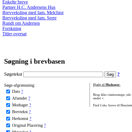
Enkelte breve
Partner H.C. Andersens Hus
Brevveksling med fam. Melchior
Brevveksling med fam. Serre
Rundt om Andersen
Forskning
Titler oversat
Søgning i brevbasen
Søgetekst
?
Søge-afgrænsning:
Hjælp til
Modtager
:
Dato
?
Brug ikke citationstegn, når
Afsender
?
stedet +:
Modtager
?
Find f.eks. breve til Henriet
Brevtekst
?
Herkomst
?
Original Placering
?
Metatekst
?