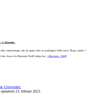
p til
Afsender
:
ikke citationstegn, når du søger efter en modtagers fulde navn. Brug i stedet +:
 f.eks. breve fra Henriette Wulff sådan her:
+Henriette +Wulff
.
 opdateret 23. februar 2023