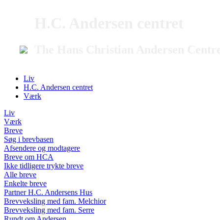
H.C. Andersen centret
The Hans Christian Andersen Centr
Liv
H.C. Andersen centret
Værk
Liv
Værk
Breve
Søg i brevbasen
Afsendere og modtagere
Breve om HCA
Ikke tidligere trykte breve
Alle breve
Enkelte breve
Partner H.C. Andersens Hus
Brevveksling med fam. Melchior
Brevveksling med fam. Serre
Rundt om Andersen