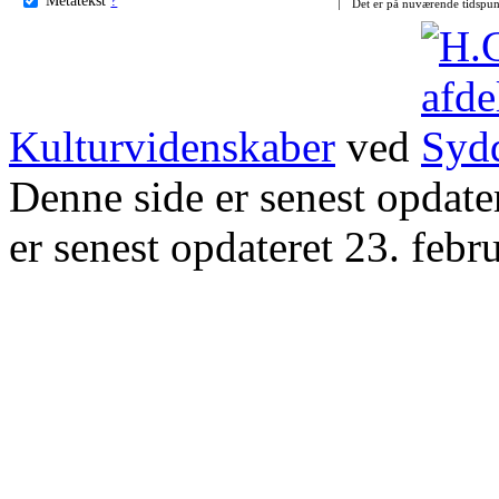
Det er på nuværende tidspun
Kulturvidenskaber
ved
Denne side er senest opdat
er senest opdateret 23. febr