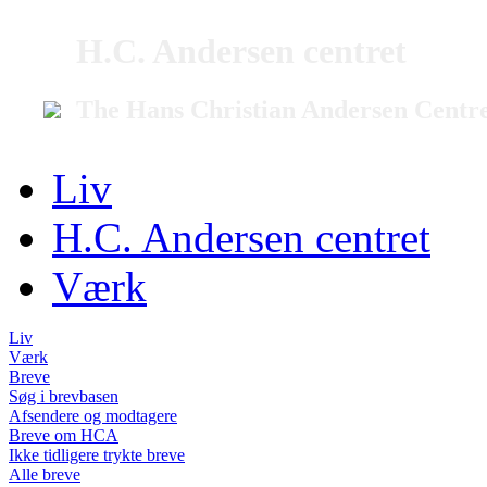
H.C. Andersen centret
The Hans Christian Andersen Centr
Liv
H.C. Andersen centret
Værk
Liv
Værk
Breve
Søg i brevbasen
Afsendere og modtagere
Breve om HCA
Ikke tidligere trykte breve
Alle breve