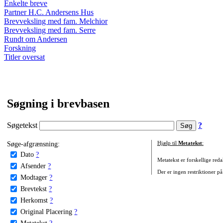
Enkelte breve
Partner H.C. Andersens Hus
Brevveksling med fam. Melchior
Brevveksling med fam. Serre
Rundt om Andersen
Forskning
Titler oversat
Søgning i brevbasen
Søgetekst
?
Søge-afgrænsning:
Hjælp til
Metatekst
:
Dato
?
Metatekst er forskellige reda
Afsender
?
Der er ingen restriktioner på
Modtager
?
Brevtekst
?
Herkomst
?
Original Placering
?
Metatekst
?