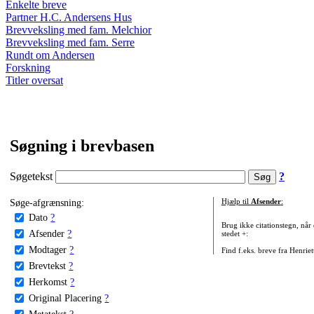
Enkelte breve
Partner H.C. Andersens Hus
Brevveksling med fam. Melchior
Brevveksling med fam. Serre
Rundt om Andersen
Forskning
Titler oversat
Søgning i brevbasen
Søgetekst
?
Søge-afgrænsning:
Hjælp til
Afsender
:
Dato
?
Brug ikke citationstegn, når
Afsender
?
stedet +:
Modtager
?
Find f.eks. breve fra Henrie
Brevtekst
?
Herkomst
?
Original Placering
?
Metatekst
?