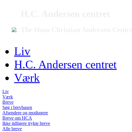
H.C. Andersen centret
The Hans Christian Andersen Centr
Liv
H.C. Andersen centret
Værk
Liv
Værk
Breve
Søg i brevbasen
Afsendere og modtagere
Breve om HCA
Ikke tidligere trykte breve
Alle breve