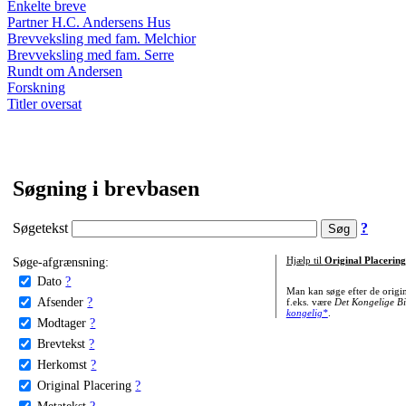
Enkelte breve
Partner H.C. Andersens Hus
Brevveksling med fam. Melchior
Brevveksling med fam. Serre
Rundt om Andersen
Forskning
Titler oversat
Søgning i brevbasen
Søgetekst
?
Søge-afgrænsning:
Hjælp til
Original Placering
Dato
?
Man kan søge efter de origi
Afsender
?
f.eks. være
Det Kongelige Bi
kongelig*
.
Modtager
?
Brevtekst
?
Herkomst
?
Original Placering
?
Metatekst
?