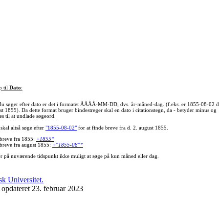
p til
Dato
:
du søger efter dato er det i formatet ÅÅÅÅ-MM-DD, dvs. år-måned-dag. (f.eks. er 1855-08-02 d
st 1855). Da dette format bruger bindestreger skal en dato i citationstegn, da - betyder minus og
s til at undlade søgeord.
skal altså søge efter
"1855-08-02"
for at finde breve fra d. 2. august 1855.
 breve fra 1855:
+1855*
 breve fra august 1855:
+"1855-08"*
er på nuværende tidspunkt ikke muligt at søge på kun måned eller dag.
 opdateret 23. februar 2023