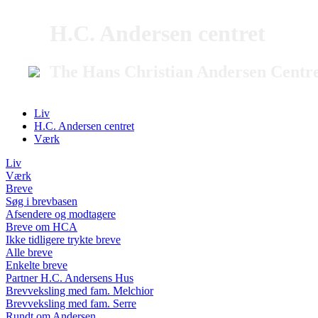
H.C. Andersen centret
The Hans Christian Andersen Centr
Liv
H.C. Andersen centret
Værk
Liv
Værk
Breve
Søg i brevbasen
Afsendere og modtagere
Breve om HCA
Ikke tidligere trykte breve
Alle breve
Enkelte breve
Partner H.C. Andersens Hus
Brevveksling med fam. Melchior
Brevveksling med fam. Serre
Rundt om Andersen