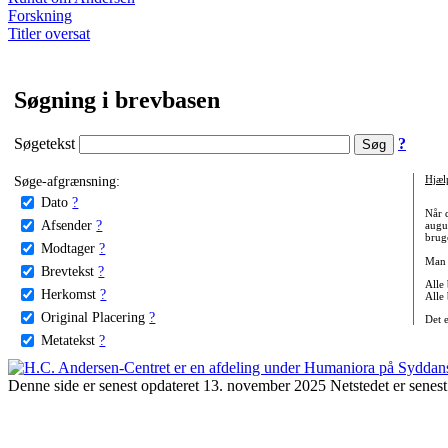
Forskning
Titler oversat
Søgning i brevbasen
Søgetekst
?
Søge-afgrænsning:
Hjæl
Dato
?
Når 
Afsender
?
augu
bruge
Modtager
?
Man 
Brevtekst
?
Alle
Herkomst
?
Alle
Original Placering
?
Det 
Metatekst
?
Denne side er senest opdateret 13. november 2025 Netstedet er senest