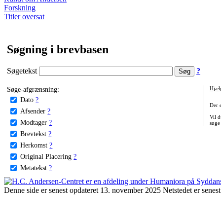
Forskning
Titler oversat
Søgning i brevbasen
Søgetekst
?
Søge-afgrænsning:
Hjæl
Dato
?
Der 
Afsender
?
Vil d
Modtager
?
søge
Brevtekst
?
Herkomst
?
Original Placering
?
Metatekst
?
Denne side er senest opdateret 13. november 2025 Netstedet er senest