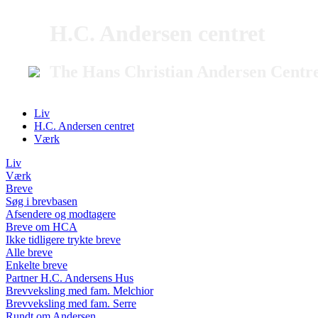
H.C. Andersen centret
The Hans Christian Andersen Centr
Liv
H.C. Andersen centret
Værk
Liv
Værk
Breve
Søg i brevbasen
Afsendere og modtagere
Breve om HCA
Ikke tidligere trykte breve
Alle breve
Enkelte breve
Partner H.C. Andersens Hus
Brevveksling med fam. Melchior
Brevveksling med fam. Serre
Rundt om Andersen