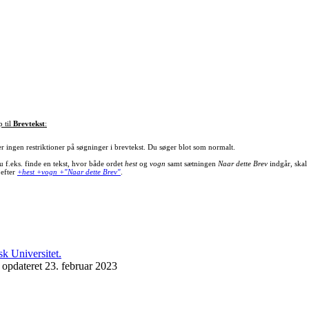
p til
Brevtekst
:
er ingen restriktioner på søgninger i brevtekst. Du søger blot som normalt.
u f.eks. finde en tekst, hvor både ordet
hest
og
vogn
samt sætningen
Naar dette Brev
indgår, skal
 efter
+hest +vogn +"Naar dette Brev"
.
 opdateret 23. februar 2023