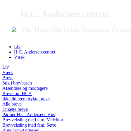
H.C. Andersen centret
The Hans Christian Andersen Centr
Liv
H.C. Andersen centret
Værk
Liv
Værk
Breve
Søg i brevbasen
Afsendere og modtagere
Breve om HCA
Ikke tidligere trykte breve
Alle breve
Enkelte breve
Partner H.C. Andersens Hus
Brevveksling med fam. Melchior
Brevveksling med fam. Serre
Rundt om Andersen