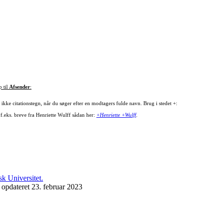
p til
Afsender
:
ikke citationstegn, når du søger efter en modtagers fulde navn. Brug i stedet +:
 f.eks. breve fra Henriette Wulff sådan her:
+Henriette +Wulff
.
 opdateret 23. februar 2023