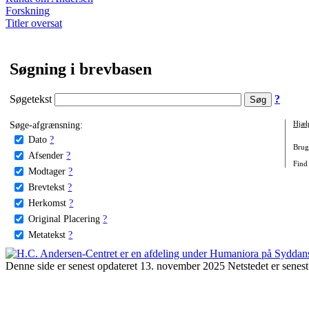
Forskning
Titler oversat
Søgning i brevbasen
Søgetekst
?
Søge-afgrænsning:
Hjæl
Dato
?
Brug 
Afsender
?
Find
Modtager
?
Brevtekst
?
Herkomst
?
Original Placering
?
Metatekst
?
Denne side er senest opdateret 13. november 2025 Netstedet er senest