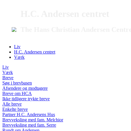
H.C. Andersen centret
The Hans Christian Andersen Centr
Liv
H.C. Andersen centret
Værk
Liv
Værk
Breve
Søg i brevbasen
Afsendere og modtagere
Breve om HCA
Ikke tidligere trykte breve
Alle breve
Enkelte breve
Partner H.C. Andersens Hus
Brevveksling med fam. Melchior
Brevveksling med fam. Serre
Rundt om Andersen