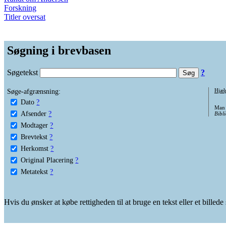
Forskning
Titler oversat
Søgning i brevbasen
Søgetekst
?
Søge-afgrænsning:
Hjæl
Dato
?
Man 
Afsender
?
Bibli
Modtager
?
Brevtekst
?
Herkomst
?
Original Placering
?
Metatekst
?
Hvis du ønsker at købe rettigheden til at bruge en tekst eller et billed