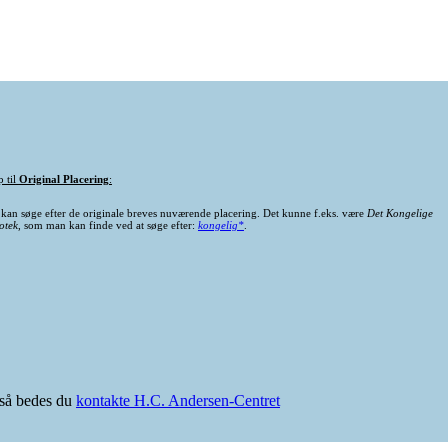
p til
Original Placering
:
kan søge efter de originale breves nuværende placering. Det kunne f.eks. være
Det Kongelige
otek
, som man kan finde ved at søge efter:
kongelig*
.
e så bedes du
kontakte H.C. Andersen-Centret