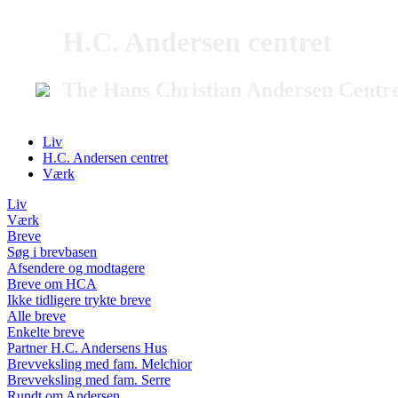
H.C. Andersen centret
The Hans Christian Andersen Centr
Liv
H.C. Andersen centret
Værk
Liv
Værk
Breve
Søg i brevbasen
Afsendere og modtagere
Breve om HCA
Ikke tidligere trykte breve
Alle breve
Enkelte breve
Partner H.C. Andersens Hus
Brevveksling med fam. Melchior
Brevveksling med fam. Serre
Rundt om Andersen