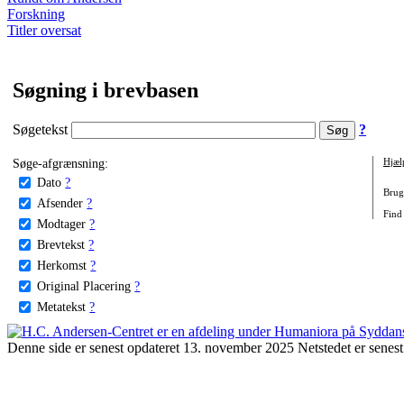
Forskning
Titler oversat
Søgning i brevbasen
Søgetekst
?
Søge-afgrænsning:
Hjæl
Dato
?
Brug 
Afsender
?
Find 
Modtager
?
Brevtekst
?
Herkomst
?
Original Placering
?
Metatekst
?
Denne side er senest opdateret 13. november 2025 Netstedet er senest