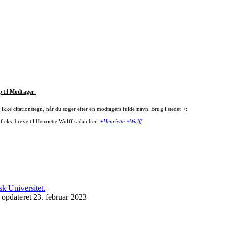
p til
Modtager
:
ikke citationstegn, når du søger efter en modtagers fulde navn. Brug i stedet +:
f.eks. breve til Henriette Wulff sådan her:
+Henriette +Wulff
.
 opdateret 23. februar 2023