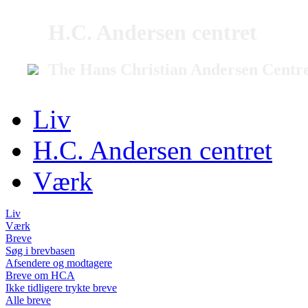
H.C. Andersen centret
The Hans Christian Andersen Centr
Liv
H.C. Andersen centret
Værk
Liv
Værk
Breve
Søg i brevbasen
Afsendere og modtagere
Breve om HCA
Ikke tidligere trykte breve
Alle breve