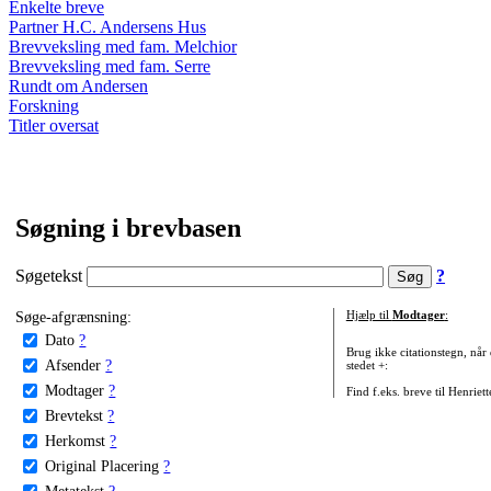
Enkelte breve
Partner H.C. Andersens Hus
Brevveksling med fam. Melchior
Brevveksling med fam. Serre
Rundt om Andersen
Forskning
Titler oversat
Søgning i brevbasen
Søgetekst
?
Søge-afgrænsning:
Hjælp til
Modtager
:
Dato
?
Brug ikke citationstegn, når
Afsender
?
stedet +:
Modtager
?
Find f.eks. breve til Henriet
Brevtekst
?
Herkomst
?
Original Placering
?
Metatekst
?