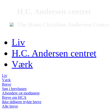
H.C. Andersen centret
The Hans Christian Andersen Centr
Liv
H.C. Andersen centret
Værk
Liv
Værk
Breve
Søg i brevbasen
Afsendere og modtagere
Breve om HCA
Ikke tidligere trykte breve
Alle breve