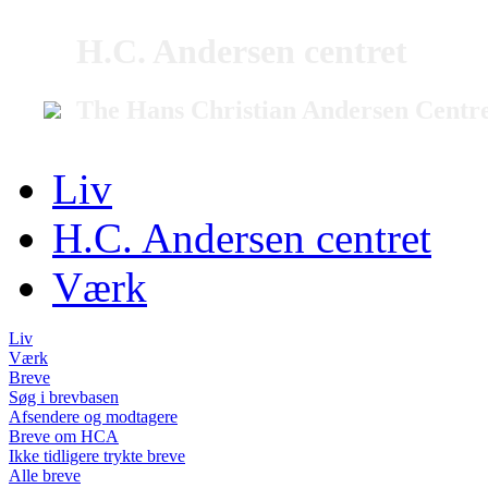
H.C. Andersen centret
The Hans Christian Andersen Centr
Liv
H.C. Andersen centret
Værk
Liv
Værk
Breve
Søg i brevbasen
Afsendere og modtagere
Breve om HCA
Ikke tidligere trykte breve
Alle breve