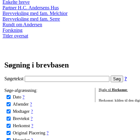
Enkelte breve
Partner H.C. Andersens Hus
Brevveksling med fam. Melchior
Brevveksling med fam. Serre
Rundt om Andersen
Forskning
Titler oversat
Søgning i brevbasen
Søgetekst
?
Søge-afgrænsning:
Hjælp til
Herkomst
:
Dato
?
Herkomst: kilden til den digi
Afsender
?
Modtager
?
Brevtekst
?
Herkomst
?
Original Placering
?
Metatekst
?