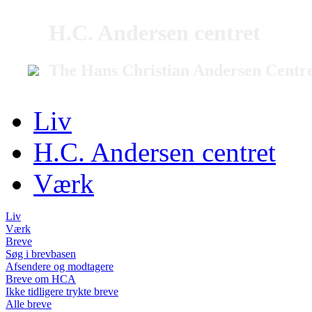
H.C. Andersen centret
The Hans Christian Andersen Centr
Liv
H.C. Andersen centret
Værk
Liv
Værk
Breve
Søg i brevbasen
Afsendere og modtagere
Breve om HCA
Ikke tidligere trykte breve
Alle breve