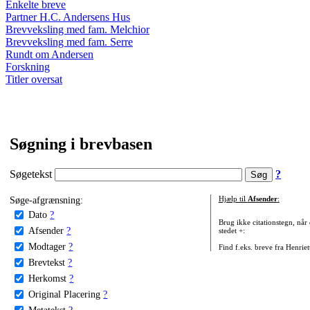
Enkelte breve
Partner H.C. Andersens Hus
Brevveksling med fam. Melchior
Brevveksling med fam. Serre
Rundt om Andersen
Forskning
Titler oversat
Søgning i brevbasen
Søgetekst
?
Søge-afgrænsning:
Hjælp til
Afsender
:
Dato
?
Brug ikke citationstegn, når
Afsender
?
stedet +:
Modtager
?
Find f.eks. breve fra Henrie
Brevtekst
?
Herkomst
?
Original Placering
?
Metatekst
?