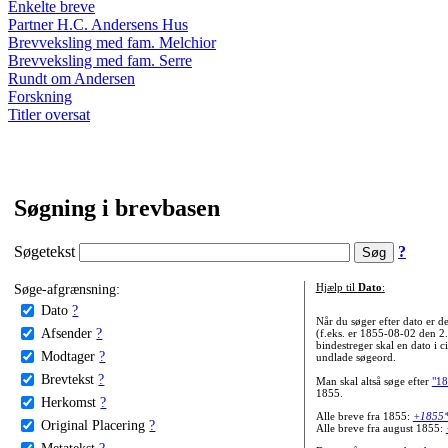
Enkelte breve
Partner H.C. Andersens Hus
Brevveksling med fam. Melchior
Brevveksling med fam. Serre
Rundt om Andersen
Forskning
Titler oversat
Søgning i brevbasen
Søgetekst
?
Søge-afgrænsning:
Hjælp til
Dato
:
Dato
?
Når du søger efter dato er
Afsender
?
(f.eks. er 1855-08-02 den 2
bindestreger skal en dato i c
Modtager
?
undlade søgeord.
Brevtekst
?
Man skal altså søge efter
"18
1855.
Herkomst
?
Alle breve fra 1855:
+1855
Original Placering
?
Alle breve fra august 1855:
Metatekst
?