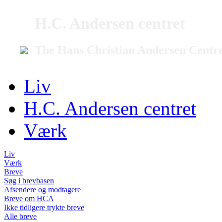
H.C. Andersen centret
The Hans Christian Andersen Centr
Liv
H.C. Andersen centret
Værk
Liv
Værk
Breve
Søg i brevbasen
Afsendere og modtagere
Breve om HCA
Ikke tidligere trykte breve
Alle breve