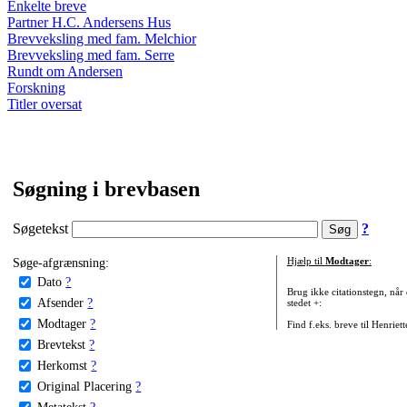
Enkelte breve
Partner H.C. Andersens Hus
Brevveksling med fam. Melchior
Brevveksling med fam. Serre
Rundt om Andersen
Forskning
Titler oversat
Søgning i brevbasen
Søgetekst
?
Søge-afgrænsning:
Hjælp til
Modtager
:
Dato
?
Brug ikke citationstegn, når
Afsender
?
stedet +:
Modtager
?
Find f.eks. breve til Henriet
Brevtekst
?
Herkomst
?
Original Placering
?
Metatekst
?