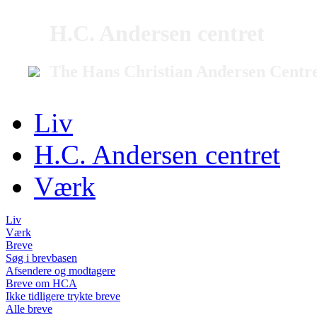
H.C. Andersen centret
The Hans Christian Andersen Centr
Liv
H.C. Andersen centret
Værk
Liv
Værk
Breve
Søg i brevbasen
Afsendere og modtagere
Breve om HCA
Ikke tidligere trykte breve
Alle breve