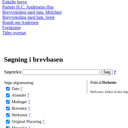
Enkelte breve
Partner H.C. Andersens Hus
Brevveksling med fam. Melchior
Brevveksling med fam. Serre
Rundt om Andersen
Forskning
Titler oversat
Søgning i brevbasen
Søgetekst
?
Søge-afgrænsning:
Hjælp til
Herkomst
:
Dato
?
Herkomst: kilden til den digi
Afsender
?
Modtager
?
Brevtekst
?
Herkomst
?
Original Placering
?
Metatekst
?