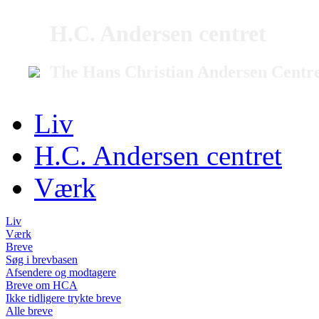
H.C. Andersen centret
The Hans Christian Andersen Centr
Liv
H.C. Andersen centret
Værk
Liv
Værk
Breve
Søg i brevbasen
Afsendere og modtagere
Breve om HCA
Ikke tidligere trykte breve
Alle breve