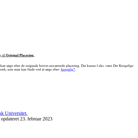
p til
Original Placering
:
kan søge efter de originale breves nuværende placering. Det kunne f.eks. være
Det Kongelige
otek
, som man kan finde ved at søge efter:
kongelig*
.
 opdateret 23. februar 2023