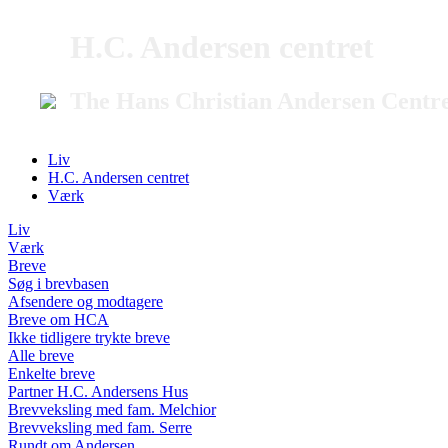
H.C. Andersen centret
The Hans Christian Andersen Centr
Liv
H.C. Andersen centret
Værk
Liv
Værk
Breve
Søg i brevbasen
Afsendere og modtagere
Breve om HCA
Ikke tidligere trykte breve
Alle breve
Enkelte breve
Partner H.C. Andersens Hus
Brevveksling med fam. Melchior
Brevveksling med fam. Serre
Rundt om Andersen