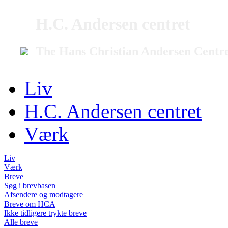
H.C. Andersen centret
The Hans Christian Andersen Centr
Liv
H.C. Andersen centret
Værk
Liv
Værk
Breve
Søg i brevbasen
Afsendere og modtagere
Breve om HCA
Ikke tidligere trykte breve
Alle breve