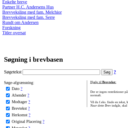
Enkelte breve
Partner H.C. Andersens Hus
Brevveksling med fam. Melchior
Brevveksling med fam. Serre
Rundt om Andersen
Forskning
Titler oversat
Søgning i brevbasen
Søgetekst
?
Søge-afgrænsning:
Hjælp til
Brevtekst
:
Dato
?
Der er ingen restriktioner p
Afsender
?
normalt.
Modtager
?
Vil du f.eks. finde en tekst,
Naar dette Brev
indgår, skal
Brevtekst
?
Herkomst
?
Original Placering
?
Metatekst
?