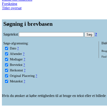
Forskning
Titler oversat
Søgning i brevbasen
Søgetekst
?
Søge-afgrænsning:
Hjæl
Dato
?
Brug 
Afsender
?
Find
Modtager
?
Brevtekst
?
Herkomst
?
Original Placering
?
Metatekst
?
Hvis du ønsker at købe rettigheden til at bruge en tekst eller et billed