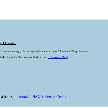
p til
Afsender
:
ikke citationstegn, når du søger efter en modtagers fulde navn. Brug i stedet +:
 f.eks. breve fra Henriette Wulff sådan her:
+Henriette +Wulff
.
e så bedes du
kontakte H.C. Andersen-Centret