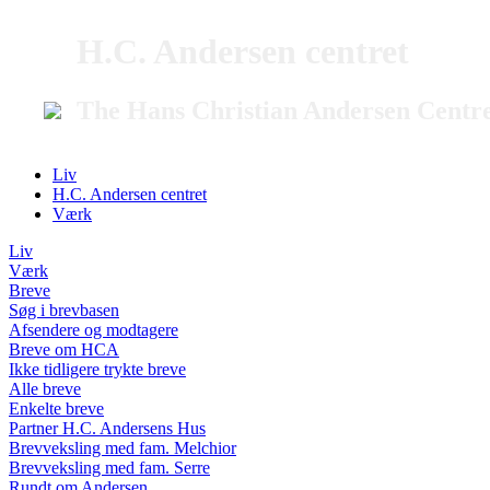
H.C. Andersen centret
The Hans Christian Andersen Centr
Liv
H.C. Andersen centret
Værk
Liv
Værk
Breve
Søg i brevbasen
Afsendere og modtagere
Breve om HCA
Ikke tidligere trykte breve
Alle breve
Enkelte breve
Partner H.C. Andersens Hus
Brevveksling med fam. Melchior
Brevveksling med fam. Serre
Rundt om Andersen