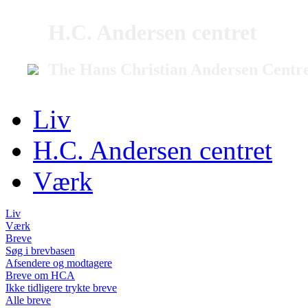
H.C. Andersen centret
The Hans Christian Andersen Centr
Liv
H.C. Andersen centret
Værk
Liv
Værk
Breve
Søg i brevbasen
Afsendere og modtagere
Breve om HCA
Ikke tidligere trykte breve
Alle breve