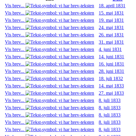
Vis brev...
18. april 1831
Vis brev...
15. maj 1831
Vis brev...
19. maj 1831
Vis brev...
24. maj 1831
Vis brev...
26. maj 1831
Vis brev...
31. maj 1831
Vis brev...
4. juni 1831
Vis brev...
14. juni 1831
Vis brev...
16. juni 1831
Vis brev...
28. juni 1831
Vis brev...
18. juli 1832
Vis brev...
14. maj 1833
Vis brev...
27. maj 1833
Vis brev...
8. juli 1833
Vis brev...
8. juli 1833
Vis brev...
8. juli 1833
Vis brev...
8. juli 1833
Vis brev...
8. juli 1833