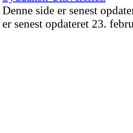
Denne side er senest opdat
er senest opdateret 23. febr