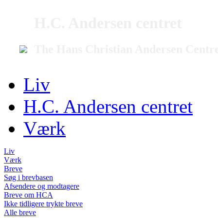
H.C. Andersen centret
The Hans Christian Andersen Centr
Liv
H.C. Andersen centret
Værk
Liv
Værk
Breve
Søg i brevbasen
Afsendere og modtagere
Breve om HCA
Ikke tidligere trykte breve
Alle breve