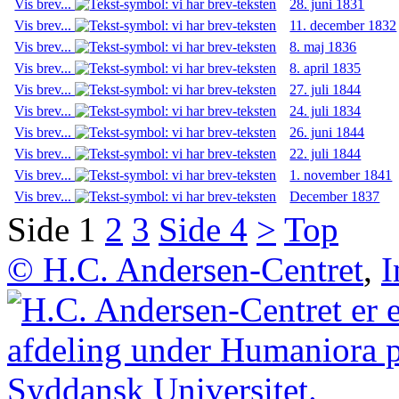
Vis brev...
28. juni 1831
Vis brev...
11. december 1832
Vis brev...
8. maj 1836
Vis brev...
8. april 1835
Vis brev...
27. juli 1844
Vis brev...
24. juli 1834
Vis brev...
26. juni 1844
Vis brev...
22. juli 1844
Vis brev...
1. november 1841
Vis brev...
December 1837
Side 1
2
3
Side 4
>
Top
© H.C. Andersen-Centret
,
I