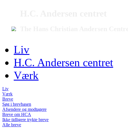
H.C. Andersen centret
The Hans Christian Andersen Centr
Liv
H.C. Andersen centret
Værk
Liv
Værk
Breve
Søg i brevbasen
Afsendere og modtagere
Breve om HCA
Ikke tidligere trykte breve
Alle breve