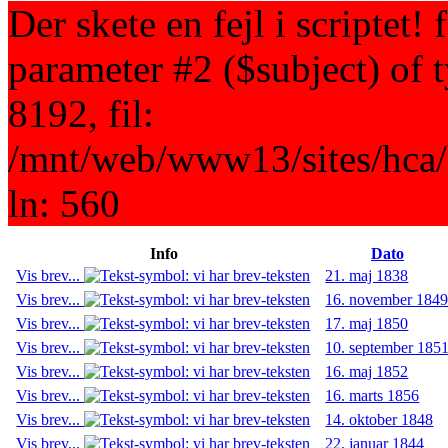
Der skete en fejl i scriptet!
parameter #2 ($subject) of t
8192, fil:
/mnt/web/www13/sites/hca/h
ln: 560
Info
Dato
Vis brev...
21. maj 1838
Vis brev...
16. november 184
Vis brev...
17. maj 1850
Vis brev...
10. september 185
Vis brev...
16. maj 1852
Vis brev...
16. marts 1856
Vis brev...
14. oktober 1848
Vis brev...
22. januar 1844