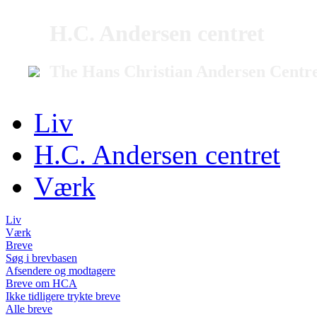
H.C. Andersen centret
The Hans Christian Andersen Centr
Liv
H.C. Andersen centret
Værk
Liv
Værk
Breve
Søg i brevbasen
Afsendere og modtagere
Breve om HCA
Ikke tidligere trykte breve
Alle breve