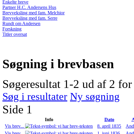
Enkelte breve
Partner H.C. Andersens Hus
Brevveksling med fam. Melchior
Brevveksling med fam. Serre
Rundt om Andersen
Forskning
Titler oversat
Søgning i brevbasen
Søgeresultat 1-2 ud af 2 fo
Søg i resultater
Ny søgning
Side 1
Info
Dato
A
Vis brev...
8. april 1835
And
Vis brev...
1. juni 1836
And